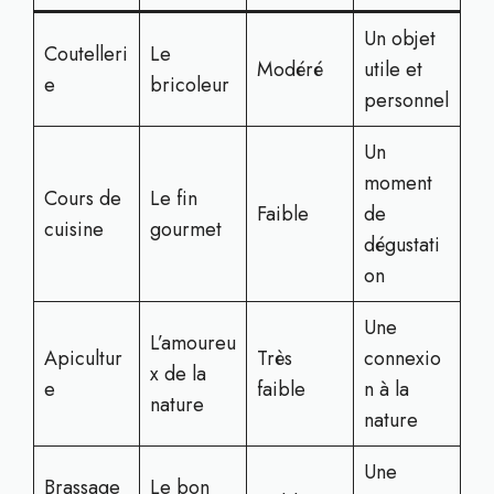
Un objet
Coutelleri
Le
Modéré
utile et
e
bricoleur
personnel
Un
moment
Cours de
Le fin
Faible
de
cuisine
gourmet
dégustati
on
Une
L’amoureu
Apicultur
Très
connexio
x de la
e
faible
n à la
nature
nature
Une
Brassage
Le bon