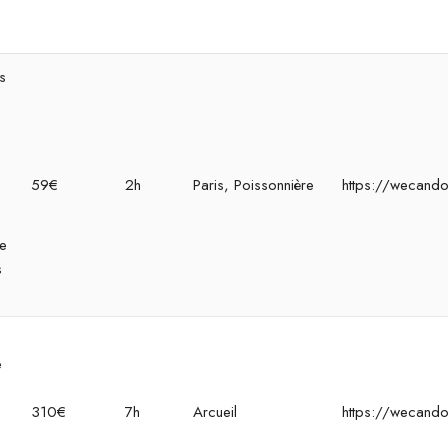
s
59€
2h
Paris, Poissonnière
https://wecando
de
s
e
310€
7h
Arcueil
https://wecando