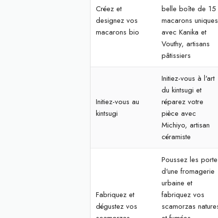
Créez et
belle boîte de 15
designez vos
macarons unique
macarons bio
avec Kanika et
Vouthy, artisans
pâtissiers
Initiez-vous à l'art
du kintsugi et
Initiez-vous au
réparez votre
kintsugi
pièce avec
Michiyo, artisan
céramiste
Poussez les porte
d'une fromagerie
urbaine et
Fabriquez et
fabriquez vos
dégustez vos
scamorzas nature