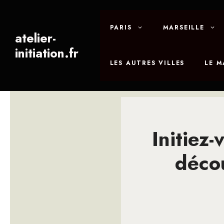
Aller
au
PARIS
MARSEILLE
contenu
atelier-
initiation.fr
LES AUTRES VILLES
LE 
Initiez-
décou