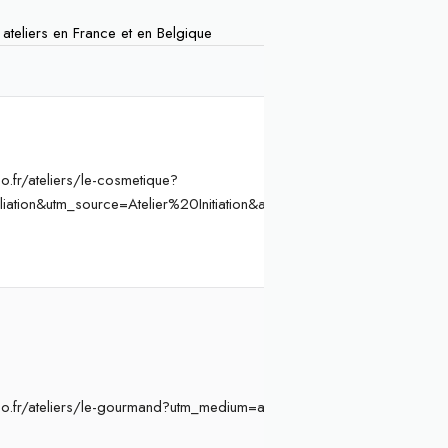
s ateliers en France et en Belgique
.fr/ateliers/le-cosmetique?
liation&utm_source=Atelier%20Initiation&ae=864&aev=cosmetique
o.fr/ateliers/le-gourmand?utm_medium=affiliation&utm_source=Ateli