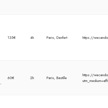
135€
4h
Paris, Denfert
https://wecando
https://wecandoo
60€
2h
Paris, Bastille
utm_medium=affi
-