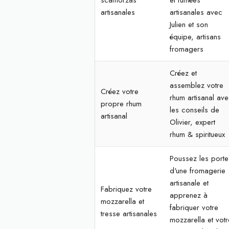
scamorzas
et fumées
artisanales
artisanales avec
Julien et son
équipe, artisans
fromagers
Créez et
assemblez votre
Créez votre
rhum artisanal av
propre rhum
les conseils de
artisanal
Olivier, expert
rhum & spiritueux
Poussez les porte
d'une fromagerie
artisanale et
Fabriquez votre
apprenez à
mozzarella et
fabriquer votre
tresse artisanales
mozzarella et votr