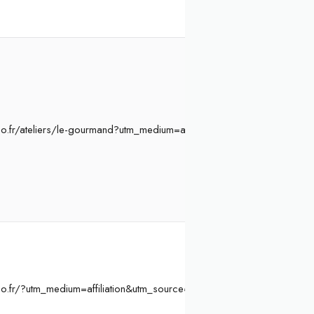
o.fr/ateliers/le-gourmand?utm_medium=affiliation&utm_source=Ateli
o.fr/?utm_medium=affiliation&utm_source=Atelier%20Initiation&ae=8