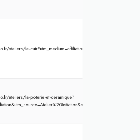
o.fr/ateliers/le-cuir?utm_medium=affiliation&utm_source=Atelier%20I
.fr/ateliers/la-poterie-et-ceramique?
liation&utm_source=Atelier%20Initiation&ae=864&aev=poterie