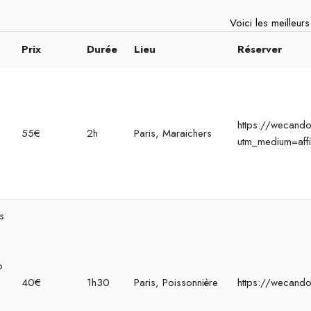
Voici les meilleur
Prix
Durée
Lieu
Réserver
https://wecandoo
55€
2h
Paris, Maraichers
utm_medium=affi
s
o
40€
1h30
Paris, Poissonnière
https://wecando