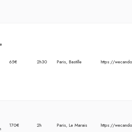
c
e
re
e
65€
2h30
Paris, Bastille
https://wecando
o
170€
2h
Paris, Le Marais
https://wecand
n