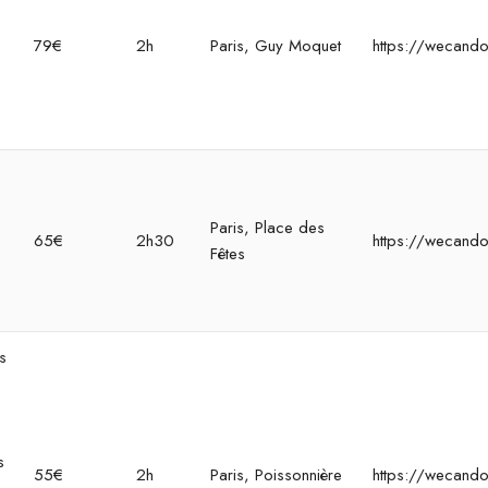
s
79€
2h
Paris, Guy Moquet
https://wecando
Paris, Place des
65€
2h30
https://wecando
Fêtes
s
s
55€
2h
Paris, Poissonnière
https://wecando