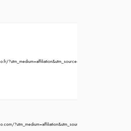
o.fr/?utm_medium=affiliation&utm_source=Atelier%20Initiation&ae=8
oo.com/?utm_medium=affiliation&utm_source=Atelier%20Initiation&a