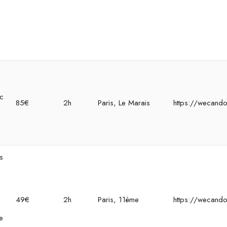
ec
85€
2h
Paris, Le Marais
https://wecando
s
49€
2h
Paris, 11ème
https://wecando
e