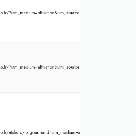
o.fr/?utm_medium=affiliation&utm_source=Atelier%20Initiation&ae=8
o.fr/?utm_medium=affiliation&utm_source=Atelier%20Initiation&ae=8
o.fr/ateliers/le-gourmand?utm_medium=affiliation&utm_source=Ateli