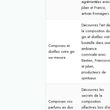
agrémentées ave
Julien et Franco,
artisan fromagers
Découvrez l'art d
la composition du
gin et distillez vot
bouteille dans un
Composez et
ambiance
distillez votre gin
conviviale avec
sur-mesure
Bastien, Francisc
et Julien,
producteurs de
spiritueux
Découvrez les
secrets de la
Composez vos
composition
parfums en duo
olfactives lors d'u