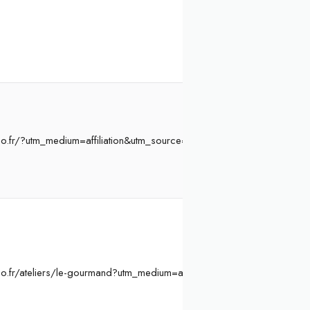
o.fr/?utm_medium=affiliation&utm_source=Atelier%20Initiation&ae=8
o.fr/ateliers/le-gourmand?utm_medium=affiliation&utm_source=Ateli