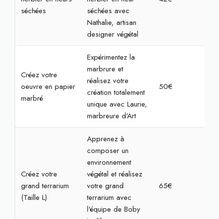
séchées
séchées avec
Nathalie, artisan
designer végétal
Expérimentez la
marbrure et
Créez votre
réalisez votre
oeuvre en papier
50€
1h3
création totalement
marbré
unique avec Laurie,
marbreure d'Art
Apprenez à
composer un
environnement
Créez votre
végétal et réalisez
grand terrarium
votre grand
65€
1h3
(Taille L)
terrarium avec
l'équipe de Boby