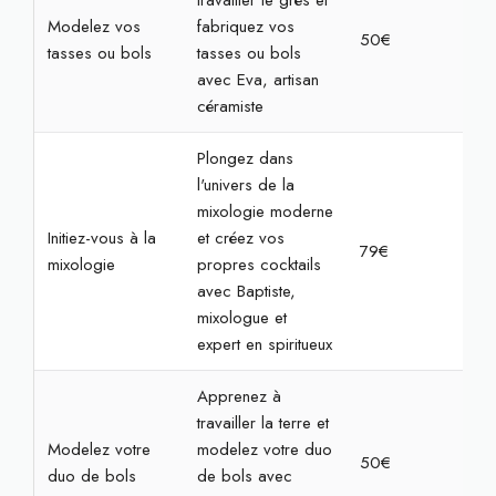
travailler le grès et
Modelez vos
fabriquez vos
50€
2h
tasses ou bols
tasses ou bols
avec Eva, artisan
céramiste
Plongez dans
l'univers de la
mixologie moderne
Initiez-vous à la
et créez vos
79€
2h
mixologie
propres cocktails
avec Baptiste,
mixologue et
expert en spiritueux
Apprenez à
travailler la terre et
Modelez votre
modelez votre duo
50€
2h
duo de bols
de bols avec