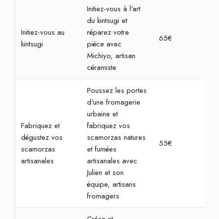
Initiez-vous à l'art
du kintsugi et
Initiez-vous au
réparez votre
65€
2h3
kintsugi
pièce avec
Michiyo, artisan
céramiste
Poussez les portes
d'une fromagerie
urbaine et
Fabriquez et
fabriquez vos
dégustez vos
scamorzas natures
55€
2h
scamorzas
et fumées
artisanales
artisanales avec
Julien et son
équipe, artisans
fromagers