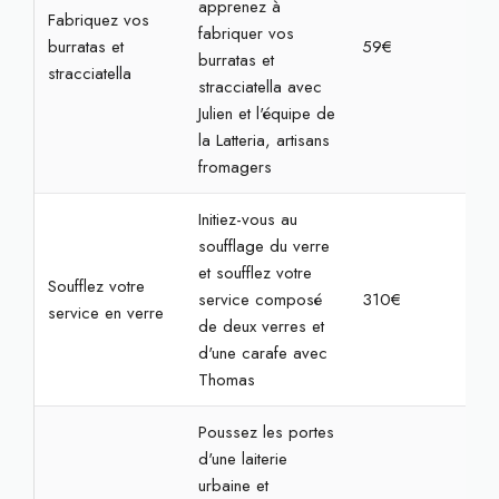
apprenez à
Fabriquez vos
fabriquer vos
burratas et
59€
2h
burratas et
stracciatella
stracciatella avec
Julien et l'équipe de
la Latteria, artisans
fromagers
Initiez-vous au
soufflage du verre
et soufflez votre
Soufflez votre
service composé
310€
7h
service en verre
de deux verres et
d'une carafe avec
Thomas
Poussez les portes
d'une laiterie
urbaine et