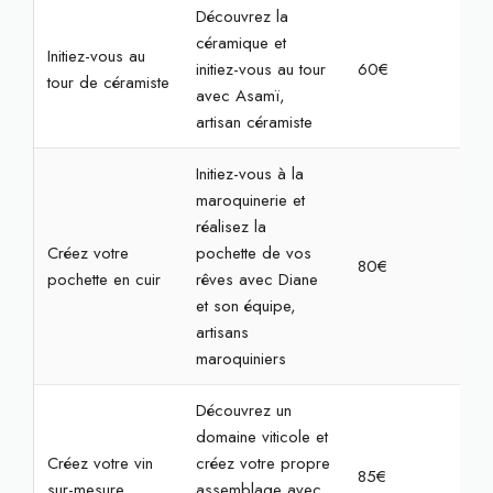
Découvrez la
céramique et
Initiez-vous au
initiez-vous au tour
60€
2h
tour de céramiste
avec Asamï,
artisan céramiste
Initiez-vous à la
maroquinerie et
réalisez la
Créez votre
pochette de vos
80€
2h3
pochette en cuir
rêves avec Diane
et son équipe,
artisans
maroquiniers
Découvrez un
domaine viticole et
Créez votre vin
créez votre propre
85€
2h3
sur-mesure
assemblage avec