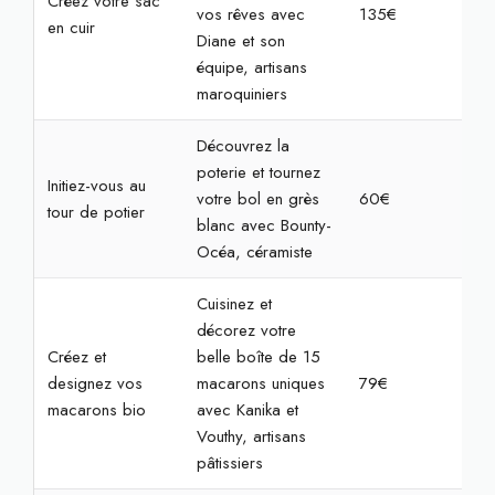
Créez votre sac
vos rêves avec
135€
4h
en cuir
Diane et son
équipe, artisans
maroquiniers
Découvrez la
poterie et tournez
Initiez-vous au
votre bol en grès
60€
2h
tour de potier
blanc avec Bounty-
Océa, céramiste
Cuisinez et
décorez votre
Créez et
belle boîte de 15
designez vos
macarons uniques
79€
2h
macarons bio
avec Kanika et
Vouthy, artisans
pâtissiers