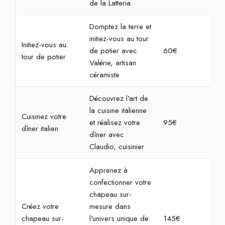
de la Latteria
Domptez la terre et
initiez-vous au tour
Initiez-vous au
de potier avec
60€
2h3
tour de potier
Valérie, artisan
céramiste
Découvrez l'art de
la cuisine italienne
Cuisinez votre
et réalisez votre
95€
4h
dîner italien
dîner avec
Claudio, cuisinier
Apprenez à
confectionner votre
chapeau sur-
Créez votre
mesure dans
chapeau sur-
l'univers unique de
145€
3h