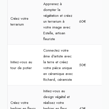
Apprenez à
dompter la
végétation et créez
Créez votre
un terrarium à
60€
2h
terrarium
votre image avec
Estelle, artisan
fleuriste
Connectez votre
âme d'artiste avec
Initiez-vous au
la terre et créez
50€
2h
tour de potier
votre pièce unique
en céramique avec
Richard, céramiste
Initiez-vous au
design végétal et
Créez votre
réalisez votre
herbier en fleurs
herbier en fleur
42€
1h3