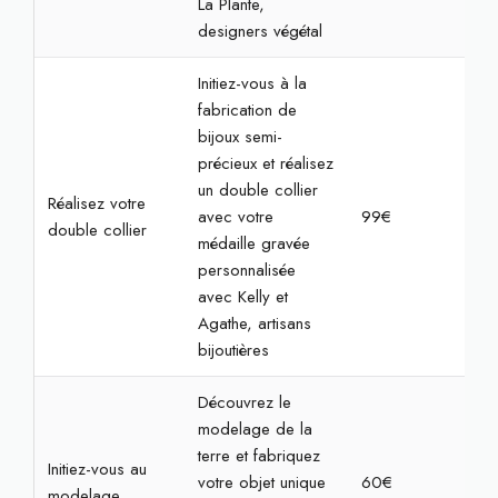
La Plante,
designers végétal
Initiez-vous à la
fabrication de
bijoux semi-
précieux et réalisez
un double collier
Réalisez votre
avec votre
99€
2h
double collier
médaille gravée
personnalisée
avec Kelly et
Agathe, artisans
bijoutières
Découvrez le
modelage de la
terre et fabriquez
Initiez-vous au
votre objet unique
60€
2h3
modelage