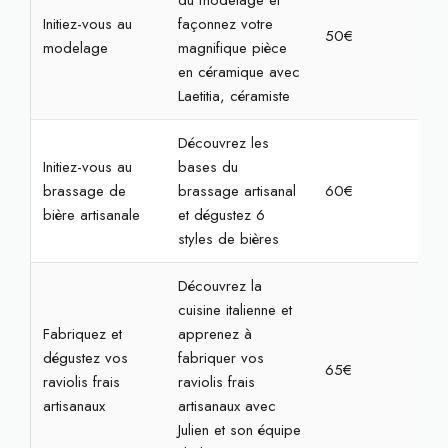
du modelage et
Initiez-vous au
façonnez votre
50€
2h
modelage
magnifique pièce
en céramique avec
Laetitia, céramiste
Découvrez les
Initiez-vous au
bases du
brassage de
brassage artisanal
60€
2h
bière artisanale
et dégustez 6
styles de bières
Découvrez la
cuisine italienne et
Fabriquez et
apprenez à
dégustez vos
fabriquer vos
65€
2h3
raviolis frais
raviolis frais
artisanaux
artisanaux avec
Julien et son équipe