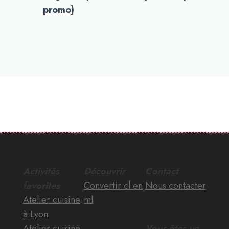
promo)
Activités
Découvrir
Contact
favorites
Convertir cl en
Nous contacter
Atelier cuisine
ml
à Lyon
Atelier cuisine
Vous êtes un